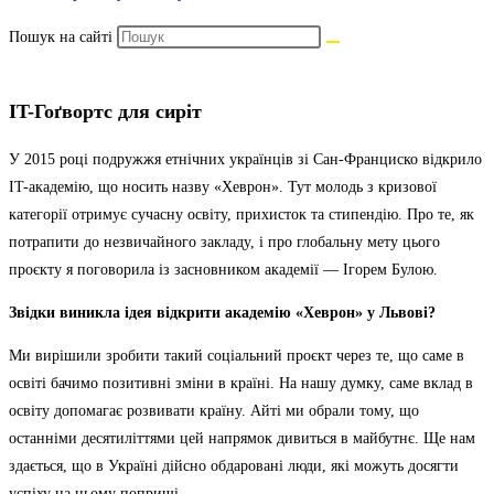
Пошук на сайті
IT-Гоґвортс для сиріт
У 2015 році подружжя етнічних українців зі Сан-Франциско відкрило
IT-академію, що носить назву «Хеврон». Тут молодь з кризової
категорії отримує сучасну освіту, прихисток та стипендію. Про те, як
потрапити до незвичайного закладу, і про глобальну мету цього
проєкту я поговорила із засновником академії — Ігорем Булою.
Звідки виникла ідея відкрити академію «Хеврон» у Львові?
Ми вирішили зробити такий соціальний проєкт через те, що саме в
освіті бачимо позитивні зміни в країні. На нашу думку, саме вклад в
освіту допомагає розвивати країну. Айті ми обрали тому, що
останніми десятиліттями цей напрямок дивиться в майбутнє. Ще нам
здається, що в Україні дійсно обдаровані люди, які можуть досягти
успіху на цьому поприщі.