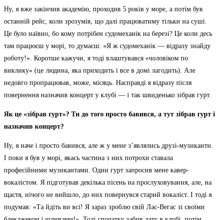
Ну, я вже закінчив академію, проходив 5 років у море, а потім був
останній рейс, коли зрозумів, що далі працюватиму тільки на суші.
Це було наївно, бо кому потрібен судомеханік на березі? Це коли десь
там працюєш у морі, то думаєш: «Я ж судомеханік — відразу знайду
роботу!». Коротше кажучи, я тоді влаштувався «чоловіком по
виклику» (це людина, яка приходить і все в домі лагодить). Але
недовго пропрацював, може, місяць. Насправді я відразу після
повернення назначив концерт у клубі — і так швиденько зібрав гурт.
Як це «зібрав гурт»? Ти до того просто бавився, а тут зібрав гурт і
назначив концерт?
Ну, я наче і просто бавився, але ж у мене з’являлись друзі-музиканти.
І поки я був у морі, якась частина з них потрохи ставала
професійними музикантами. Один гурт запросив мене кавер-
вокалістом. Я підготував декілька пісень на прослуховування, але, на
щастя, нічого не вийшло, до них повернувся старий вокаліст. І тоді я
подумав: «Та йдіть ви всі! Я зараз зроблю свій Лас-Вегас зі своїми
блекджеком і шлюхами!». Тоді спочатку забив дату в клубі, потім