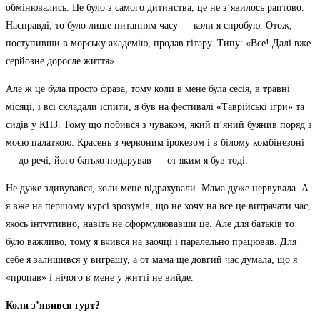
обмінювались. Це було з самого дитинства, це не з’явилось раптово.
Насправді, то було лише питанням часу — коли я спробую. Отож,
поступивши в морську академію, продав гітару. Типу: «Все! Далі вже
серйозне доросле життя».
Але ж це була просто фраза, тому коли в мене була сесія, в травні
місяці, і всі складали іспити, я був на фестивалі «Таврійські ігри» та
сидів у КПЗ. Тому що побився з чуваком, який п’яний буянив поряд з
моєю палаткою. Красень з червоним ірокезом і в білому комбінезоні
— до речі, його батько подарував — от яким я був тоді.
Не дуже здивувався, коли мене відрахували. Мама дуже нервувала. А
я вже на першому курсі зрозумів, що не хочу на все це витрачати час,
якось інтуїтивно, навіть не сформулювавши це. Але для батьків то
було важливо, тому я вчився на заочці і паралельно працював. Для
себе я залишився у виграшу, а от мама ще довгий час думала, що я
«пропав» і нічого в мене у житті не вийде.
Коли з’явився гурт?