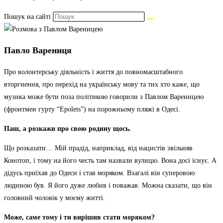
Пошук на сайті
Павло Варениця
Про волонтерську діяльність і життя до повномасштабного
вторгнення, про перехід на українську мову та тих хто каже, що
музика може бути поза політикою говорили з Павлом Вареницею
(фронтмен гурту “Epolets”) на порожньому пляжі в Одесі.
Паш, а розкажи про свою родину щось.
Що розказати… Мій прадід, наприклад, від нацистів звільняв
Конотоп, і тому на його честь там назвали вулицю. Вона досі існує. А
дідусь приїхав до Одеси і став моряком. Взагалі він суперовою
людиною був. Я його дуже любив і поважав. Можна сказати, що він
головний чоловік у моєму житті.
Може, саме тому і ти вирішив стати моряком?