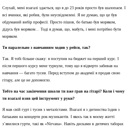
Слухай, мені взагалі здається, що я до 23 років просто був шалопаєм. І
всі вчинки, які робив, були неусвідомлені. Я не думаю, що це був
обдуманий вибір професії. Просто пішов, бо батько був моряком,
дідусь був моряком… Тоді я думав, що, мабуть, і мені потрібно бути
моряком.
Ти паралельно з навчанням ходив у рейси, так?
Так. Я тобі більше скажу: я поступив на бюджет на перший курс. І
після першого курсу мене турнули, тому що я відверто забивав на
навчання — багато тусив. Перед вступом до академії я продав свою
гітару, але це не допомогло.
Тобто на час закінчення школи ти вже грав на гітарі? Коли і чому
ти взагалі взяв цей інструмент у руки?
Я мав свій гурт і тусив з металістами. Взагалі я з дитинства їздив з
батьками на концерти рок-музикантів. І якось так в моєму житті
з’явилися гурти, такі як «Nirvana». Навіть дисками в дитячих таборах