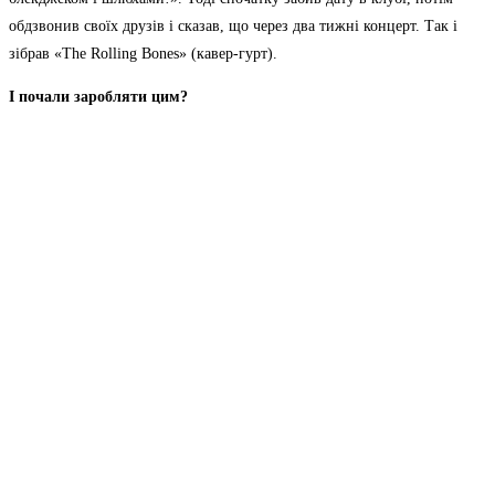
обдзвонив своїх друзів і сказав, що через два тижні концерт. Так і
зібрав «The Rolling Bones» (кавер-гурт).
І почали заробляти цим?
Так, ми зіграли перший концерт, і це був «солдаут», хоч тоді ще в
нашому лексиконі не було цього слова. Я тоді побачив перші гроші і
подумав: нащо я буду «чоловіком» працювати? Раз на тиждень зіграли
— і можна існувати. Так, власне, і вийшло, я нормально цим
заробляв. Потім вирішив, що треба створювати власну групу, бо за
пів року всі вже знали «The Rolling Bones». Принаймні в Одесі точно.
Я зрозумів, що не зможу випускати свої пісні під цим брендом. Мені
потрібно робити свій. І «The Rolling Bones» почав працювати на
«Epolets». Тобто я зробив банк, і ми з цих грошей робили кліпи,
сингли.
Тобто в тебе було два гурти, і ти одним заробляв гроші на інший?
Так, «Epolets» до 2016 року не заробляв самостійно.